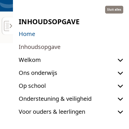
Sluit alles
INHOUDSOPGAVE
SCHOOLGIDS 2026-2027
Home
Inhoudsopgave
Welkom
Ons onderwijs
Schoolgids Beneden
Op school
Beekloop 2026-2027
Ondersteuning & veiligheid
SCHOOLGIDS 2026-2027
Voor ouders & leerlingen